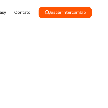
asy
Contato
Buscar intercâmbio