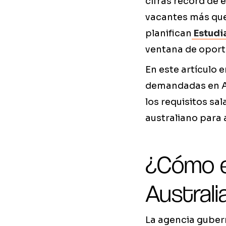
cifras récord de 
vacantes más que 
planifican
Estudia
ventana de oport
En este artículo
demandadas en Au
los requisitos sa
australiano para 
¿Cómo e
Australi
La agencia guber