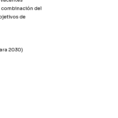
s vacantes
la combinación del
bjetivos de
para 2030)