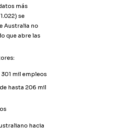
 datos más
1.022) se
e Australia no
lo que abre las
tores:
a 301 mil empleos
 de hasta 206 mil
eos
ustraliano hacia