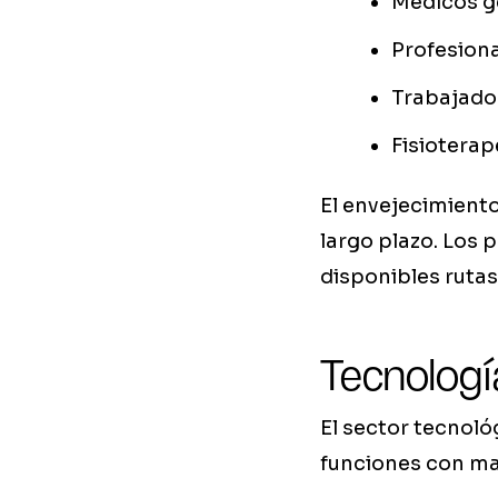
Médicos ge
Profesiona
Trabajado
Fisiotera
El envejecimient
largo plazo. Los 
disponibles rutas
Tecnologí
El sector tecnol
funciones con m