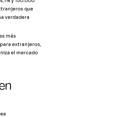
 4,1% y 150.000
xtranjeros que
una verdadera
nes más
para extranjeros,
aniza el mercado
 en
rea