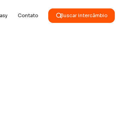
asy
Contato
Buscar intercâmbio