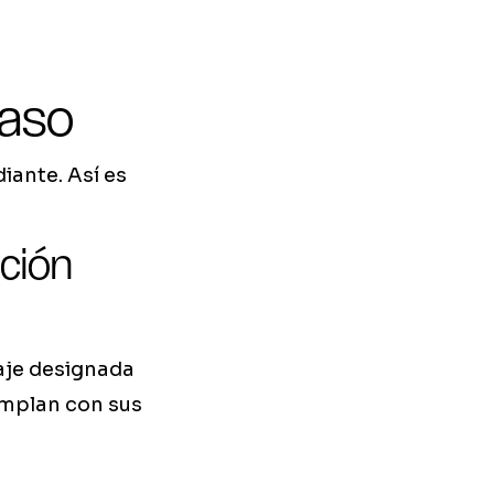
paso
iante. Así es
ución
zaje designada
cumplan con sus