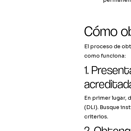
permanen
Cómo ob
El proceso de obt
como funciona:
1. Present
acreditad
En primer lugar, 
(DLI). Busque ins
criterios.
2. Obteng