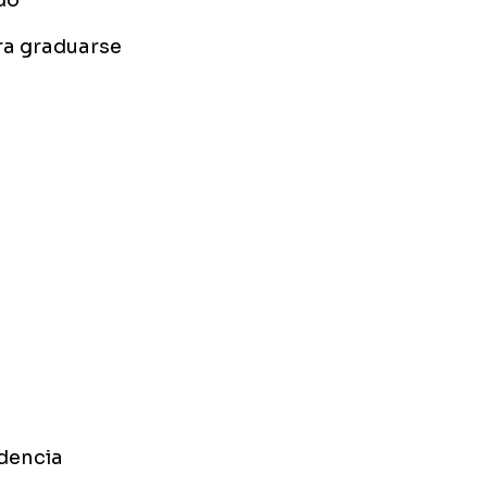
do
ra graduarse
idencia