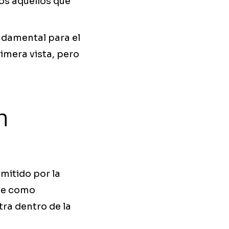
os aquellos que
ndamental para el
imera vista, pero
n
emitido por la
rve como
tra dentro de la