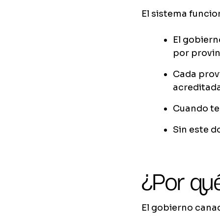
El sistema funcio
El gobiern
por provin
Cada provi
acreditada
Cuando te 
Sin este d
¿Por qu
El gobierno cana