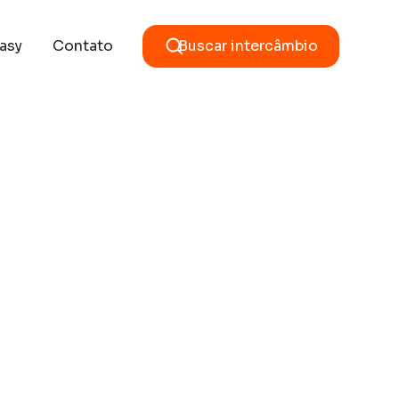
asy
Contato
Buscar intercâmbio