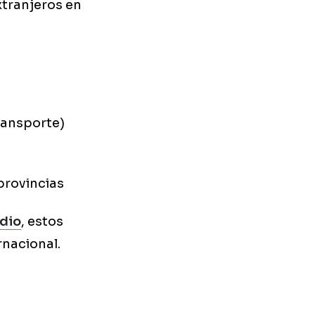
xtranjeros en
ransporte)
 provincias
udio
, estos
rnacional.