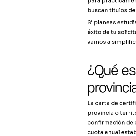
para prácticament
buscan títulos de
Si planeas estud
éxito de tu solic
vamos a simplific
¿Qué es 
provinci
La carta de certi
provincia o terri
confirmación de q
cuota anual estab