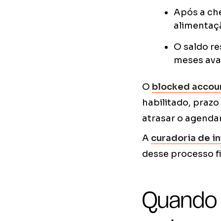
Após a che
alimentaç
O saldo r
meses av
O
blocked accou
habilitado, praz
atrasar o agenda
A
curadoria de i
desse processo f
Quando 