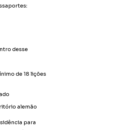
assaportes:
entro desse
nimo de 18 lições
tado
itório alemão
esidência para