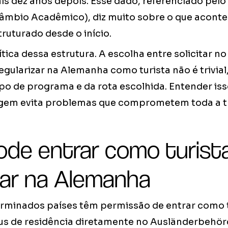
aís dez anos depois. Esse dado, referenciado pel
âmbio Acadêmico), diz muito sobre o que acont
ruturado desde o início.
rítica dessa estrutura. A escolha entre solicitar 
gularizar na Alemanha como turista não é trivia
po de programa e da rota escolhida. Entender iss
em evita problemas que comprometem toda a tr
de entrar como turist
zar na Alemanha
rminados países têm permissão de entrar como t
tus de residência diretamente no Ausländerbehörd