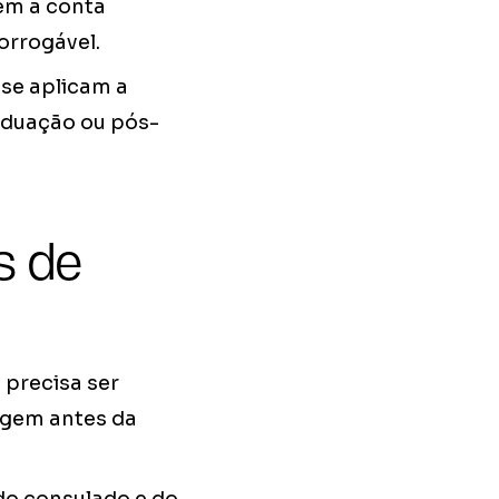
em a conta
orrogável.
 se aplicam a
aduação ou pós-
s de
 precisa ser
igem antes da