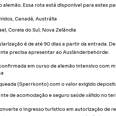
o alemão. Essa rota está disponível para estes p
idos, Canadá, Austrália
ael, Coreia do Sul, Nova Zelândia
larização é de até 90 dias a partir da entrada. D
ante precisa apresentar ao Ausländerbehörde:
 confirmada em curso de alemão intensivo com mí
na
queada (Sperrkonto) com o valor exigido deposi
te de acomodação e seguro saúde válido no terr
onverte o ingresso turístico em autorização de r