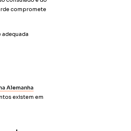
do consulado e do
tarde compromete
e adequada
 na Alemanha
entos existem em