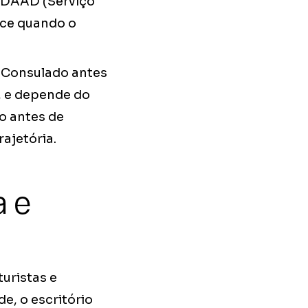
o DAAD (Serviço
ece quando o
no Consulado antes
l, e depende do
o antes de
ajetória.
a e
uristas e
e, o escritório