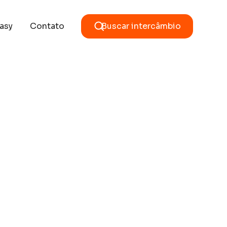
asy
Contato
Buscar intercâmbio