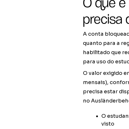
O que é
precisa 
A conta bloqueada
quanto para a re
habilitado que r
para uso do estu
O valor exigido e
mensais), confor
precisa estar di
no Ausländerbehö
O estudant
visto