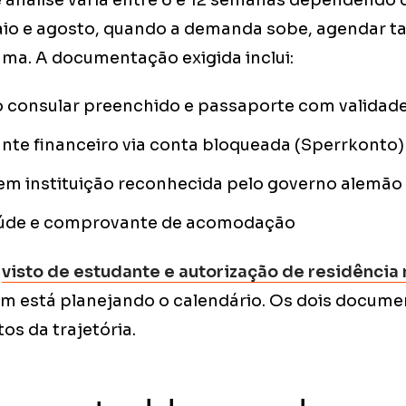
 análise varia entre 6 e 12 semanas dependendo 
aio e agosto, quando a demanda sobe, agendar 
ama. A documentação exigida inclui:
o consular preenchido e passaporte com validad
te financeiro via conta bloqueada (Sperrkonto)
 em instituição reconhecida pelo governo alemão
úde e comprovante de acomodação
e
visto de estudante e autorização de residência
m está planejando o calendário. Os dois docum
s da trajetória.