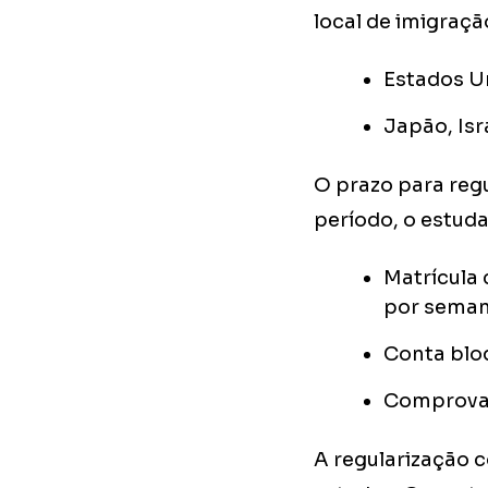
local de imigraçã
Estados Un
Japão, Isr
O prazo para regu
período, o estud
Matrícula
por sema
Conta blo
Comprovan
A regularização c