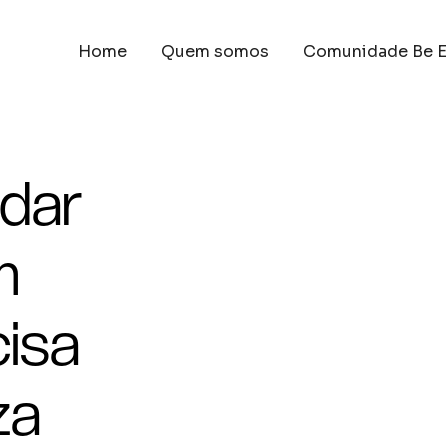
Home
Quem somos
Comunidade Be E
udar
m
isa
za