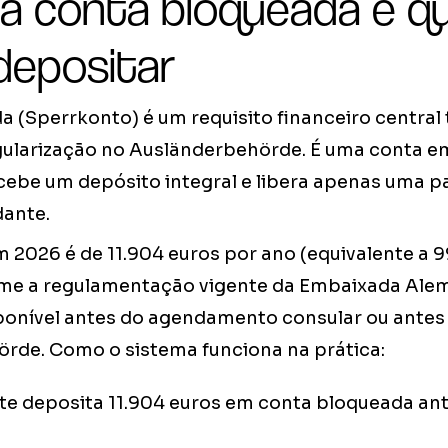
 a conta bloqueada e q
depositar
 (Sperrkonto) é um requisito financeiro central 
gularização no Ausländerbehörde. É uma conta 
ecebe um depósito integral e libera apenas uma p
dante.
m 2026 é de 11.904 euros por ano (equivalente a 
me a regulamentação vigente da Embaixada Alem
sponível antes do agendamento consular ou ante
rde. Como o sistema funciona na prática:
e deposita 11.904 euros em conta bloqueada ante