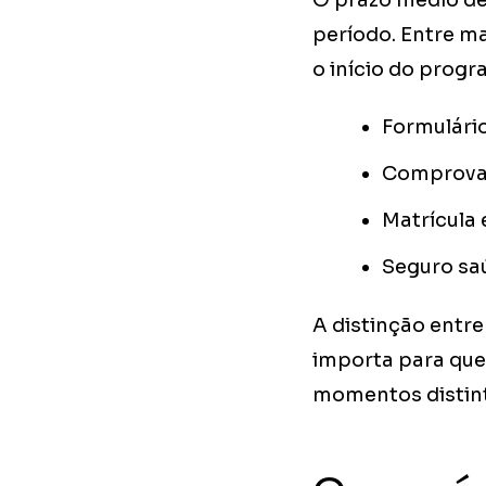
O prazo médio de
período. Entre m
o início do progr
Formulári
Comprovan
Matrícula
Seguro sa
A distinção entr
importa para que
momentos distinto