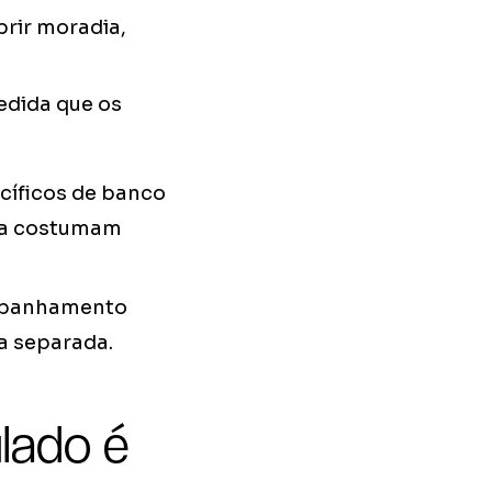
brir moradia,
edida que os
cíficos de banco
apa costumam
ompanhamento
a separada.
lado é