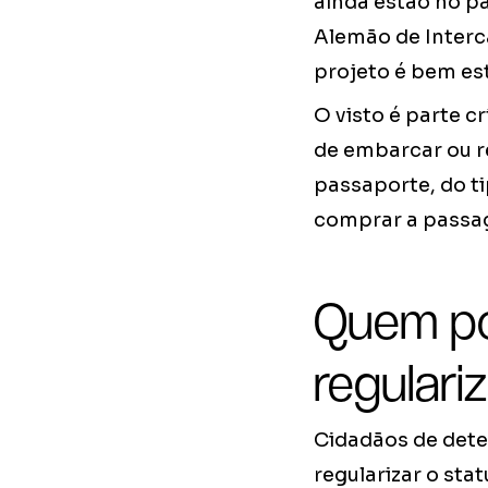
ainda estão no p
Alemão de Interc
projeto é bem est
O visto é parte c
de embarcar ou re
passaporte, do ti
comprar a passag
Quem po
regulari
Cidadãos de dete
regularizar o sta