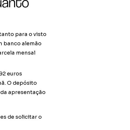
uanto
tanto para o visto
em banco alemão
arcela mensal
992 euros
ã. O depósito
s da apresentação
s de solicitar o