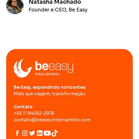
Natasha Machado
Founder e CEO, Be Easy
Be Easy, expandindo horizontes.
Mais que viagem, transformação.
Contato
+55 11 94052-2976
contato@beeasyintercambio.com