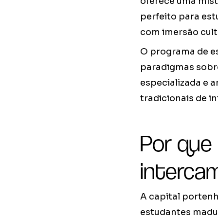
oferece uma mist
perfeito para es
com imersão cult
O programa de es
paradigmas sobr
especializada e a
tradicionais de i
Por que 
interca
A capital portenh
estudantes madur