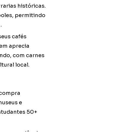
rarias históricas.
oles, permitindo
.
seus cafés
quem aprecia
undo, com carnes
ural local.
e compra
 museus e
estudantes 50+