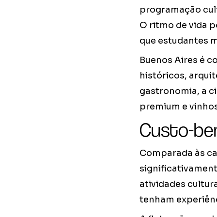
programação cultu
O ritmo de vida 
que estudantes m
Buenos Aires é c
históricos, arqui
gastronomia, a c
premium e vinhos 
Custo-ben
Comparada às cap
significativament
atividades cultur
tenham experiên