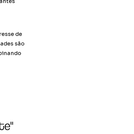
antes
resse de
dades são
mbinando
te"