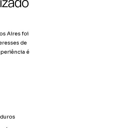
izado
s Aires foi
eresses de
periência é
aduros