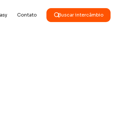
asy
Contato
Buscar intercâmbio