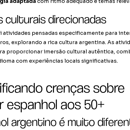
gia adaptada
com ritmo adequado e temas relev
 culturais direcionadas
i atividades pensadas especificamente para inte
s, explorando a rica cultura argentina. As ativi
ra proporcionar imersão cultural autêntica, co
ioma com experiências locais significativas.
ificando crenças sobre
r espanhol aos 50+
ol argentino é muito diferen