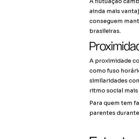
A flutuação camb
ainda mais vanta
conseguem mante
brasileiras.
Proximidad
A proximidade com
como fuso horário
similaridades com
ritmo social mais
Para quem tem fam
parentes durante