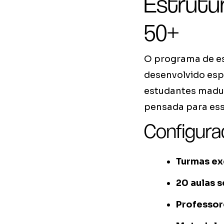
Estrutu
50+
O programa de es
desenvolvido esp
estudantes madur
pensada para essa
Configura
Turmas ex
20 aulas 
Professor