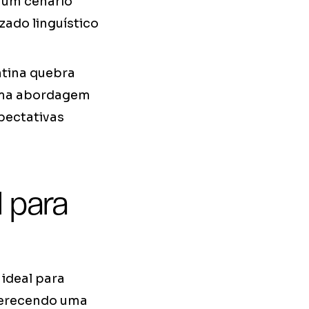
o um cenário
ado linguístico
tina quebra
uma abordagem
pectativas
l para
 ideal para
oferecendo uma