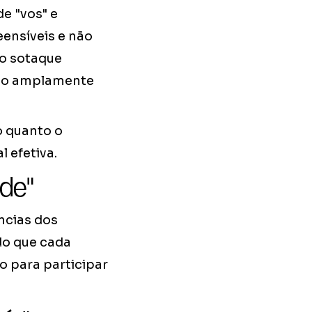
e "vos" e
ensíveis e não
o sotaque
ndo amplamente
o quanto o
 efetiva.
de"
ncias dos
do que cada
o para participar