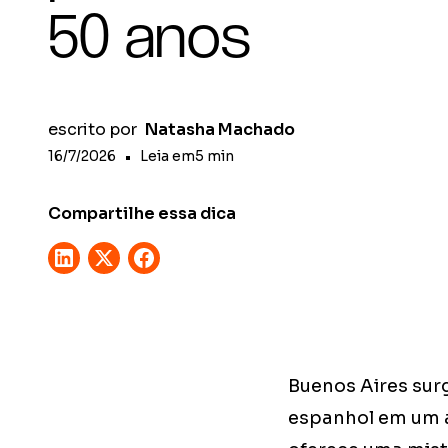
50 anos
escrito por
Natasha Machado
16/7/2026
•
Leia em
5
min
Compartilhe essa dica
Buenos Aires sur
espanhol em um a