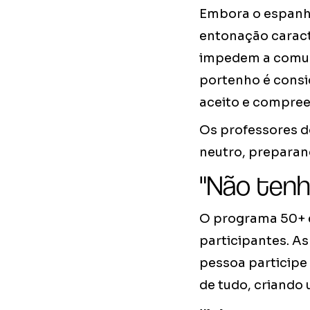
Embora o espanho
entonação caract
impedem a comuni
portenho é cons
aceito e compree
Os professores d
neutro, preparan
"Não tenh
O programa 50+ é
participantes. As
pessoa participe
de tudo, criando