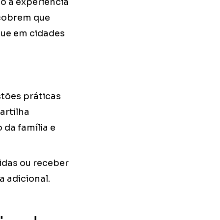
o a experiência
scobrem que
que em cidades
stões práticas
artilha
 da família e
pidas ou receber
 adicional.