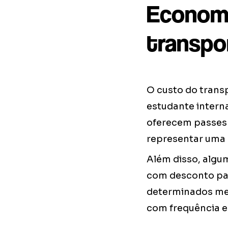
Economi
transpo
O custo do trans
estudante interna
oferecem passes 
representar uma 
Além disso, algu
com desconto par
determinados mei
com frequência en