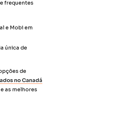
 e frequentes
al e Mobi em
a única de
 opções de
ivados no Canadá
e as melhores