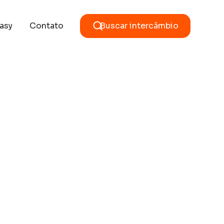
asy
Contato
Buscar intercâmbio