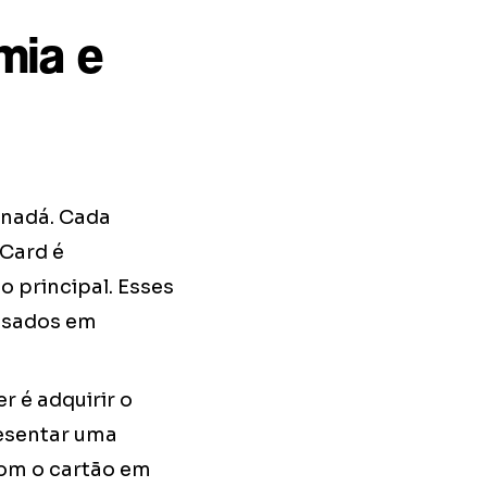
mia e
anadá. Cada
 Card é
 principal. Esses
 usados em
r é adquirir o
resentar uma
Com o cartão em