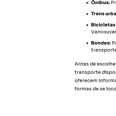
Ônibus:
Pr
Trens urb
Bicicleta
Vancouve
Bondes:
P
transport
Antes de escolhe
transporte dispon
oferecem inform
formas de se loc