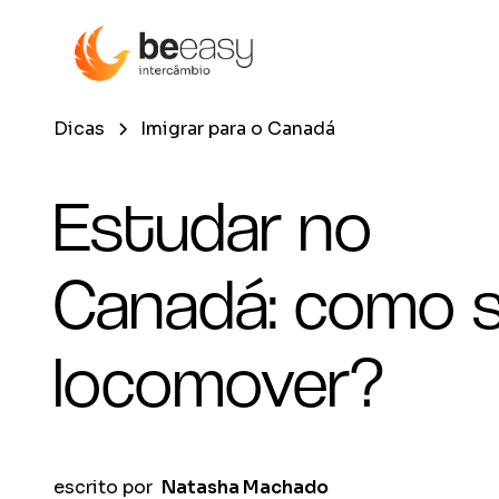
Dicas
Imigrar para o Canadá
Estudar no
Canadá: como 
locomover?
escrito por
Natasha Machado