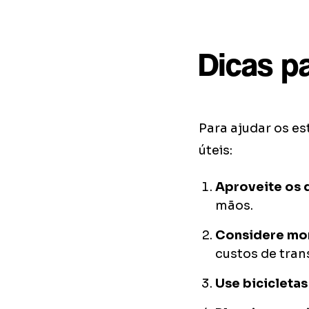
Dicas p
Para ajudar os e
úteis:
Aproveite os 
mãos.
Considere mor
custos de tran
Use bicicletas