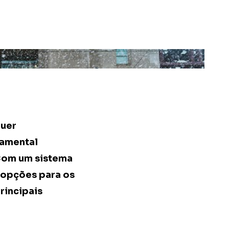
quer
damental
 Com um sistema
s opções para os
rincipais