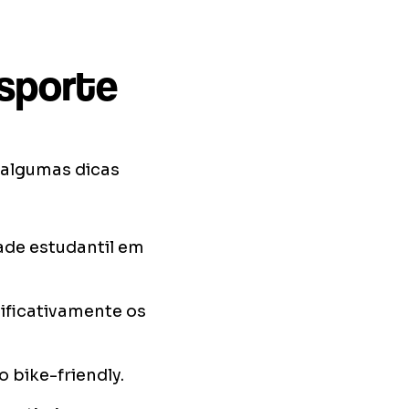
nsporte
 algumas dicas
ade estudantil em
nificativamente os
 bike-friendly.