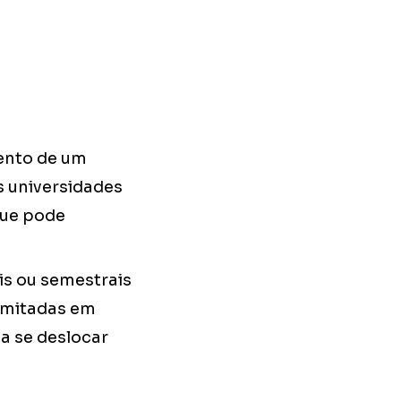
ento de um
s universidades
que pode
s ou semestrais
imitadas em
a se deslocar