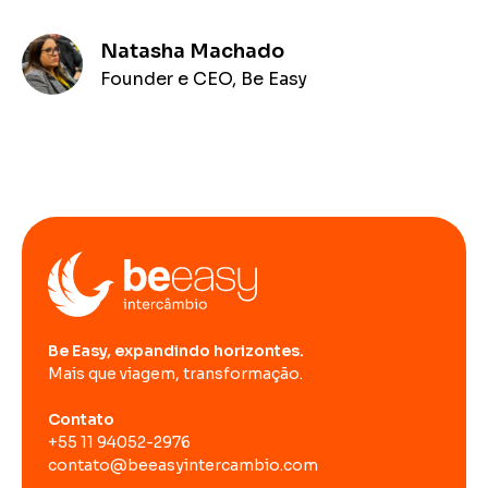
Natasha Machado
Founder e CEO, Be Easy
Be Easy, expandindo horizontes.
Mais que viagem, transformação.
Contato
+55 11 94052-2976
contato@beeasyintercambio.com