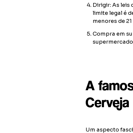
Dirigir: As le
limite legal é
menores de 21 a
Compra em sup
supermercados,
A famos
Cerveja
Um aspecto fascin