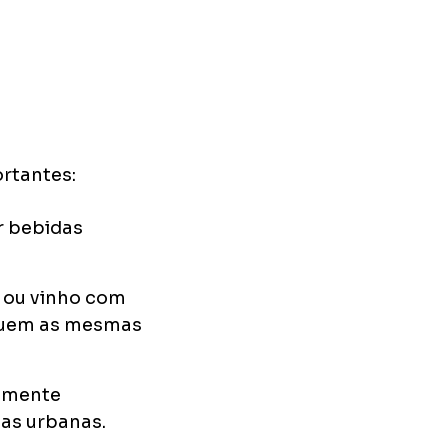
rtantes:
r bebidas
 ou vinho com
eguem as mesmas
almente
eas urbanas.