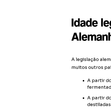
Idade l
Aleman
A legislação ale
muitos outros paí
A partir 
fermentad
A partir d
destiladas