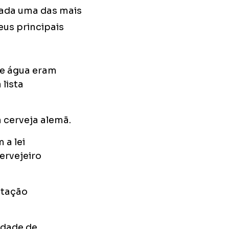
erada uma das mais
us principais
 e água eram
lista
a cerveja alemã.
 a lei
ervejeiro
utação
idade de