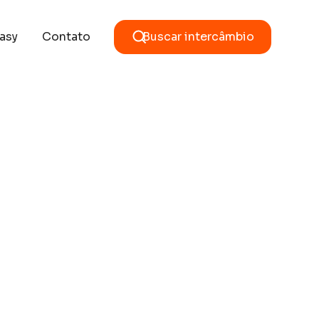
asy
Contato
Buscar intercâmbio