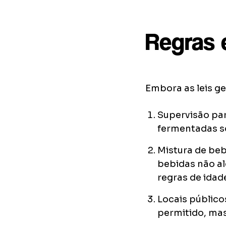
Regras 
Embora as leis g
Supervisão par
fermentadas so
Mistura de be
bebidas não al
regras de idad
Locais público
permitido, mas