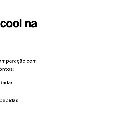
lcool na
m comparação com
pontos:
ebidas
 bebidas