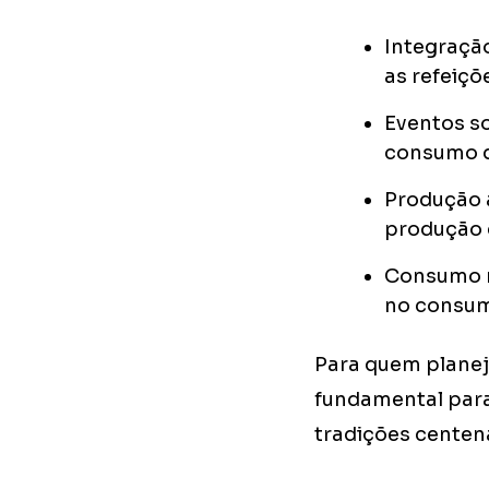
Integraçã
as refeiçõ
Eventos so
consumo de
Produção a
produção d
Consumo re
no consum
Para quem plane
fundamental para
tradições centen