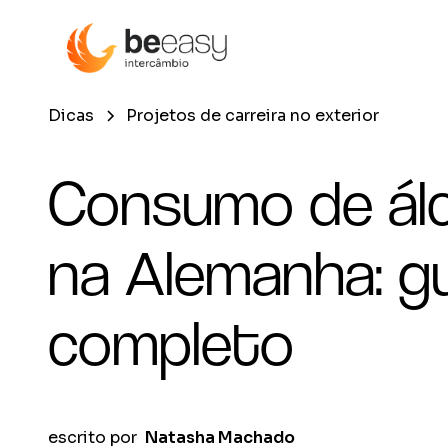
Dicas
Projetos de carreira no exterior
Consumo de ál
na Alemanha: gu
completo
escrito por
Natasha Machado