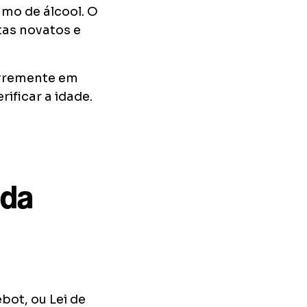
umo de álcool. O
tas novatos e
ivremente em
ificar a idade.
 da
bot, ou Lei de