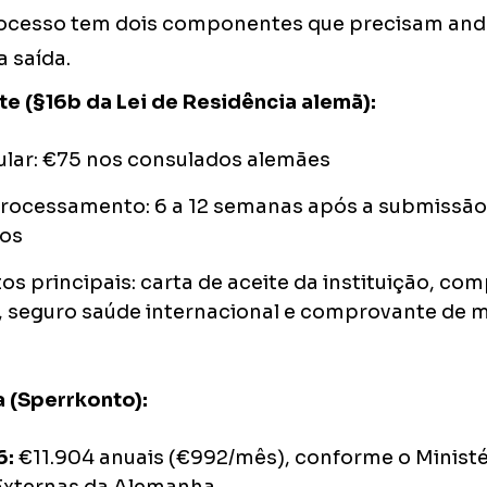
rocesso tem dois componentes que precisam and
a saída.
te (§16b da Lei de Residência alemã):
ular: €75 nos consulados alemães
processamento: 6 a 12 semanas após a submissã
os
 principais: carta de aceite da instituição, co
o, seguro saúde internacional e comprovante de 
 (Sperrkonto):
6:
€11.904 anuais (€992/mês), conforme o Ministé