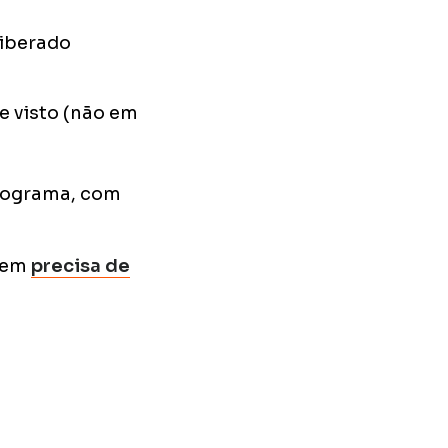
liberado
e visto (não em
rograma, com
á em
precisa de