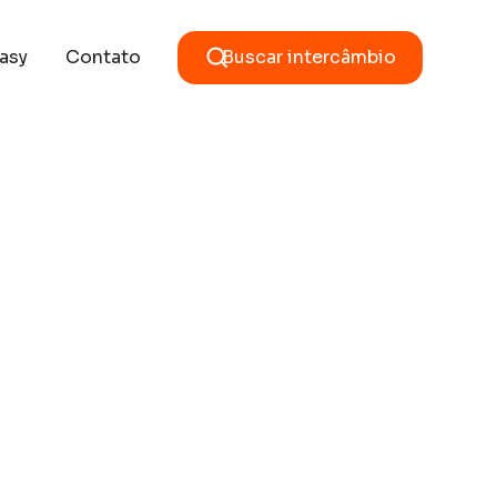
asy
Contato
Buscar intercâmbio