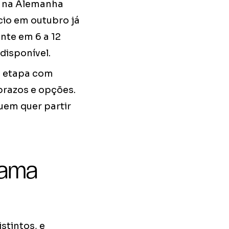
ar na Alemanha
cio em outubro já
nte em 6 a 12
disponível.
a etapa com
prazos e opções.
uem quer partir
rama
stintos, e