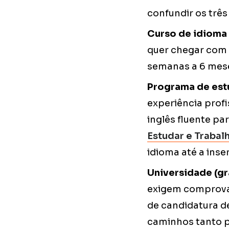
confundir os três
Curso de idioma 
quer chegar com 
semanas a 6 meses
Programa de estu
experiência profi
inglês fluente p
Estudar e Trabal
idioma até a inse
Universidade (gr
exigem comprovaç
de candidatura d
caminhos tanto pe