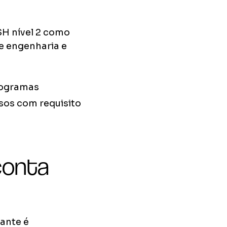
SH nível 2 como
e engenharia e
rogramas
sos com requisito
conta
dante é