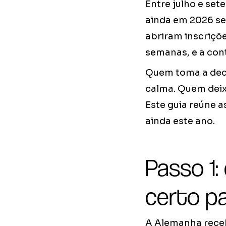
Entre julho e se
ainda em 2026 se
abriram inscriçõ
semanas, e a cont
Quem toma a deci
calma. Quem deix
Este guia reúne 
ainda este ano.
Passo 1:
certo pa
A Alemanha receb