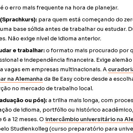
 é o erro mais frequente na hora de planejar.
(Sprachkurs):
para quem está começando do zer
uma base sólida antes de trabalhar ou estudar. 
. Não exige nível de idioma anterior.
dar e trabalhar:
o formato mais procurado por 
ssional e independência financeira. Exige alemão a
ara vagas em empresas multinacionais. A
curadori
har na Alemanha
da Be Easy cobre desde a escolh
rção no mercado de trabalho local.
aduação ou pós):
a trilha mais longa, com proces
ão de idioma, portfólio ou histórico acadêmico,
e 6 a 12 meses. O
intercâmbio universitário na A
lo Studienkolleg (curso preparatório para unive