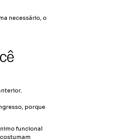
oma necessário, o
ocê
nterior.
 ingresso, porque
nimo funcional
is costumam