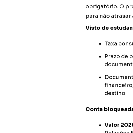
obrigatório. O p
para não atrasar 
Visto de estudan
Taxa cons
Prazo de 
document
Documentos
financeir
destino
Conta bloqueada
Valor 202