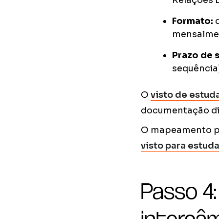
Relações 
Formato:
d
mensalmen
Prazo de 
sequência
O
visto de estud
documentação dif
O mapeamento por
visto para estud
Passo 4:
intercâ