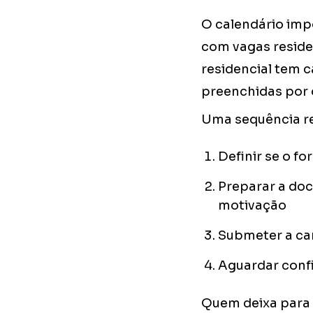
O calendário imp
com vagas reside
residencial tem 
preenchidas por 
Uma sequência re
Definir se o f
Preparar a do
motivação
Submeter a can
Aguardar conf
Quem deixa para 