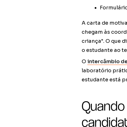
Formulário
A carta de motiv
chegam às coorde
criança". O que d
o estudante ao t
O
intercâmbio de
laboratório práti
estudante está p
Quando i
candida