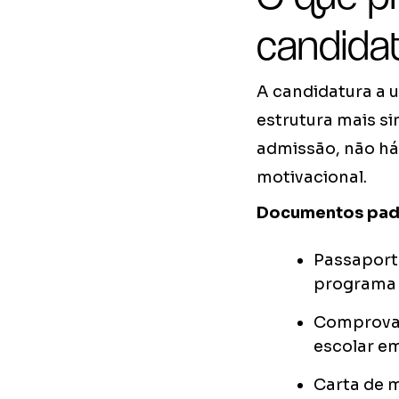
candida
A candidatura a 
estrutura mais si
admissão, não há
motivacional.
Documentos padr
Passaport
programa
Comprovant
escolar em
Carta de m