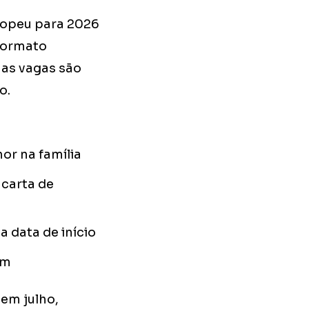
ropeu para 2026
formato
 as vagas são
o.
or na família
 carta de
 data de início
em
em julho,