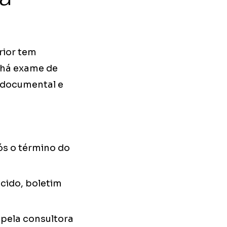
rior tem
o há exame de
 documental e
ós o término do
ecido, boletim
 pela consultora