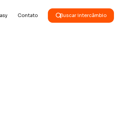
asy
Contato
Buscar intercâmbio