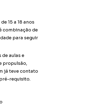
de 15 a 18 anos
 é combinação de
idade para seguir
 de aulas e
e propulsão,
m já teve contato
pré-requisito.
do