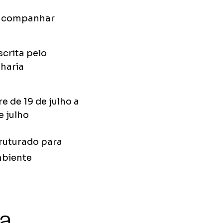
a acompanhar
scrita pelo
nharia
e de 19 de julho a
e julho
truturado para
mbiente
 a