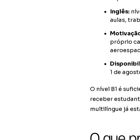
Inglês:
nív
aulas, tra
Motivaçã
próprio ca
aeroespac
Disponibi
1 de agost
O nível B1 é sufi
receber estudant
multilíngue já es
O que pr