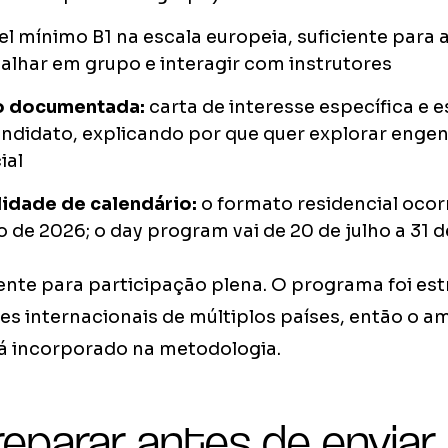
el mínimo B1 na escala europeia, suficiente par
balhar em grupo e interagir com instrutores
o documentada:
carta de interesse específica e e
ndidato, explicando por que quer explorar enge
ial
lidade de calendário:
o formato residencial ocorr
o de 2026; o day program vai de 20 de julho a 31 d
ciente para participação plena. O programa foi es
es internacionais de múltiplos países, então o a
tá incorporado na metodologia.
eparar antes de enviar