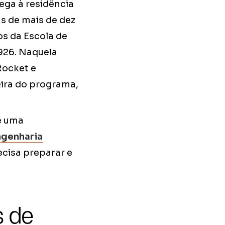
ega à residência
as de mais de dez
os da Escola de
926. Naquela
Rocket e
ira do programa,
ge uma
ngenharia
ecisa preparar e
s de