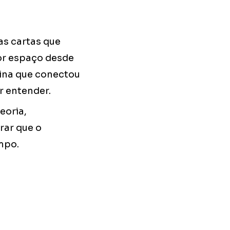
as cartas que
or espaço desde
lina que conectou
r entender.
eoria,
rar que o
mpo.