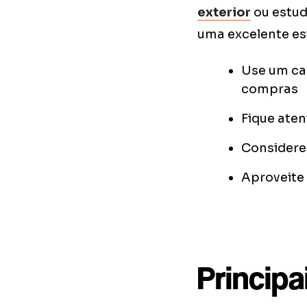
exterior
ou estu
uma excelente es
Use um ca
compras
Fique ate
Considere
Aproveite 
Princip