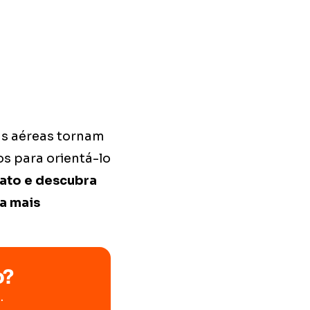
as aéreas tornam
s para orientá-lo
ato e descubra
a mais
o?
.