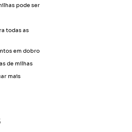
milhas pode ser
a todas as
ontos em dobro
as de milhas
uar mais
s