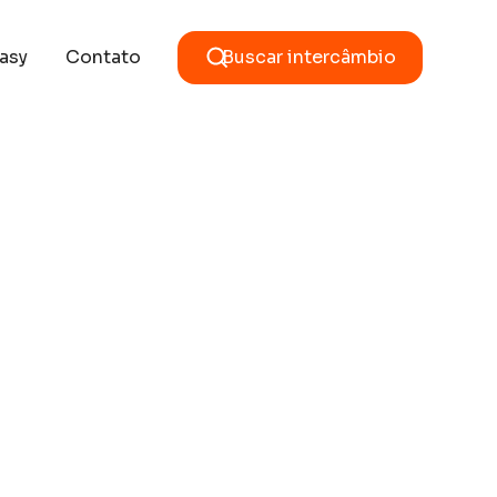
asy
Contato
Buscar intercâmbio