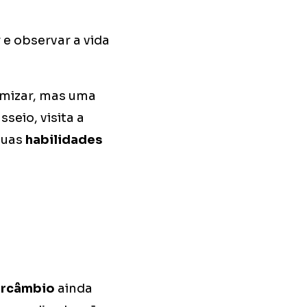
e observar a vida
omizar, mas uma
seio, visita a
suas
habilidades
ercâmbio
ainda