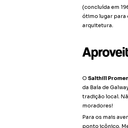
(concluída em 196
ótimo lugar para 
arquitetura.
Aprovei
O
Salthill Prome
da Baía de Galwa
tradição local. N
moradores!
Para os mais aven
ponto icônico. M