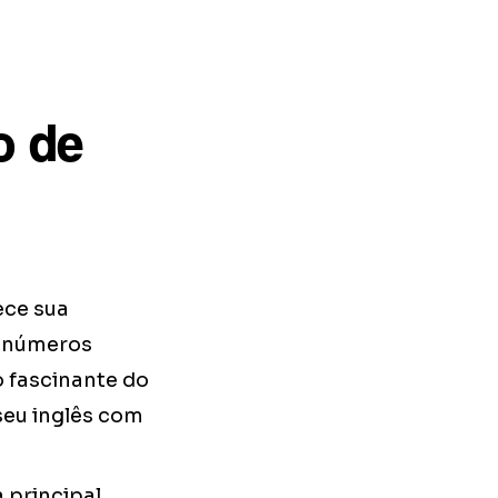
o de
ece sua
 inúmeros
o fascinante do
seu inglês com
a principal