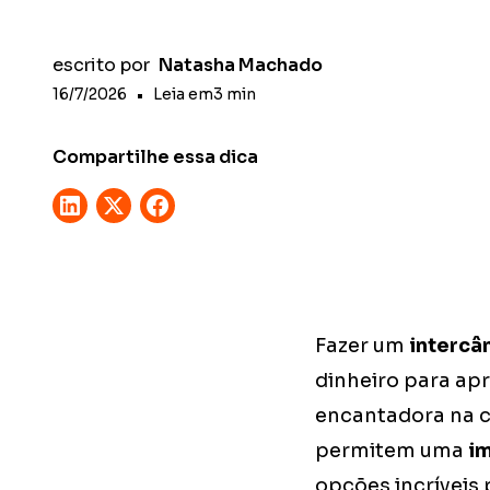
escrito por
Natasha Machado
16/7/2026
•
Leia em
3
min
Compartilhe essa dica
Fazer um
intercâ
dinheiro para ap
encantadora na co
permitem uma
im
opções incríveis 