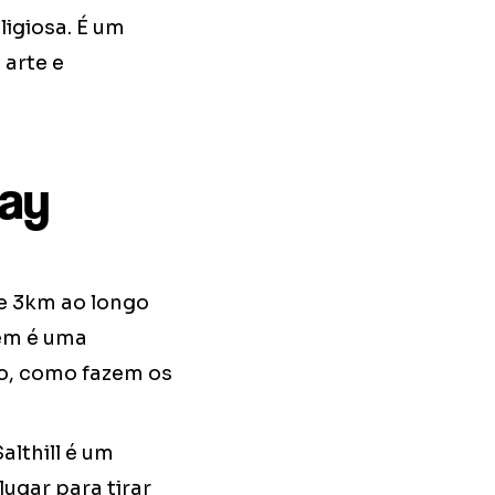
ligiosa. É um
 arte e
way
e 3km ao longo
bém é uma
io, como fazem os
althill é um
ugar para tirar