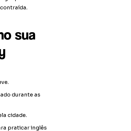
scontraída.
mo sua
y
eve.
tado durante as
la cidade.
ra praticar inglês