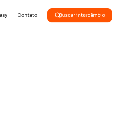
asy
Contato
Buscar intercâmbio