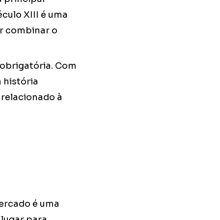
éculo XIII é uma
er combinar o
obrigatória. Com
 história
 relacionado à
mercado é uma
 lugar para