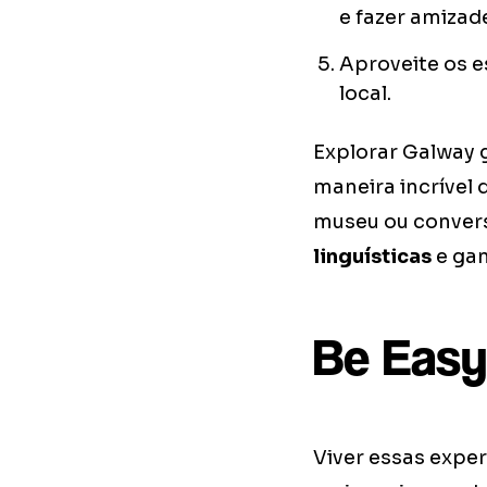
e fazer amizad
Aproveite os e
local.
Explorar Galway 
maneira incrível d
museu ou convers
linguísticas
e ga
Be Easy
Viver essas expe