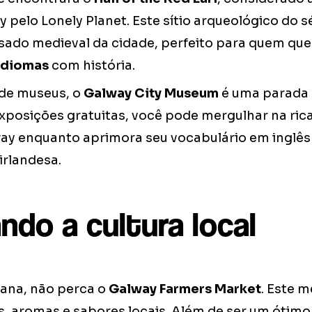
 pelo Lonely Planet. Este sítio arqueológico do s
ssado medieval da cidade, perfeito para quem qu
idiomas
com história.
de museus, o
Galway City Museum
é uma parada 
xposições gratuitas, você pode mergulhar na rica
ay enquanto aprimora seu vocabulário em inglês
 irlandesa.
ndo a cultura local
mana, não perca o
Galway Farmers Market
. Este 
, aromas e sabores locais. Além de ser um ótimo