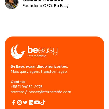
Founder e CEO, Be Easy
Be Easy, expandindo horizontes.
Mais que viagem, transformação.
Contato
+55 11 94052-2976
contato@beeasyintercambio.com